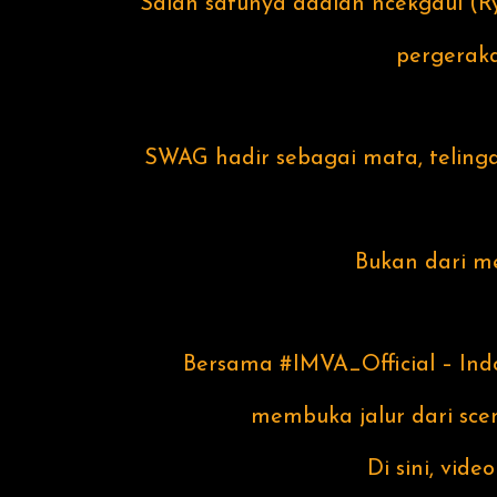
Salah satunya adalah ncekgaul (R
pergeraka
SWAG hadir sebagai mata, telin
Bukan dari me
Bersama #IMVA_Official – Indo
membuka jalur dari scen
Di sini, vid