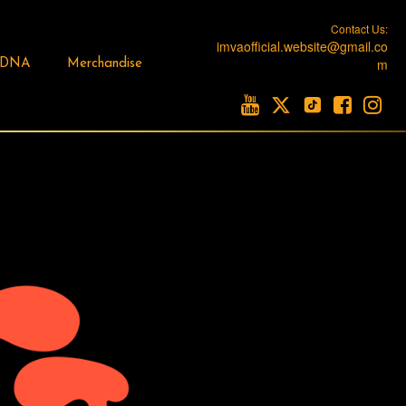
Contact Us:
imvaofficial.website@gmail.co
m
 DNA
Merchandise




