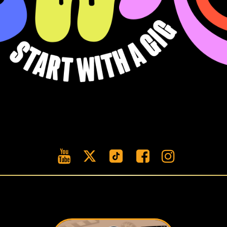




