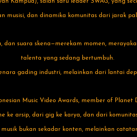
yan Kampua), salah satu leader SWAG, yang sec
n musisi, dan dinamika komunitas dari jarak pal
ga, dan suara skena—merekam momen, merayakan
talenta yang sedang bertumbuh.
nara gading industri, melainkan dari lantai d
nesian Music Video Awards, member of Planet De
e ke arsip, dari gig ke karya, dan dari komunita
eo musik bukan sekadar konten, melainkan catata